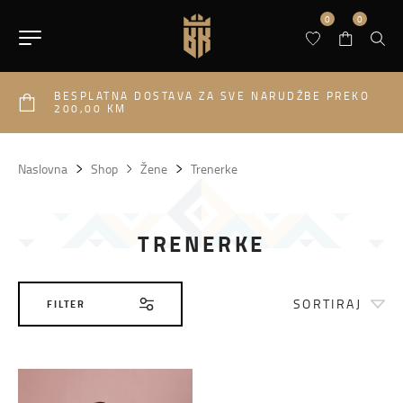
0
0
BESPLATNA DOSTAVA ZA SVE NARUDŽBE PREKO
200,00 KM
Naslovna
Shop
Žene
Trenerke
TRENERKE
SORTIRAJ
FILTER