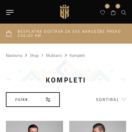
0
0
BESPLATNA DOSTAVA ZA SVE NARUDŽBE PREKO
200,00 KM
Naslovna
Shop
Muškarci
Kompleti
KOMPLETI
SORTIRAJ
FILTER