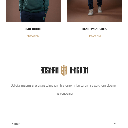
DGNL HOODIE
DGNL SWEATPANTS
60,00 KM
60,00 KM
Odjeća inspirisana višestoljetnom historijom, kulturom i tradicijom Bosne i
Hercegovine!
SHOP