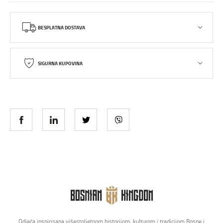
BESPLATNA DOSTAVA
SIGURNA KUPOVINA
Odjeća inspirisana višestoljetnom historijom, kulturom i tradicijom Bosne i