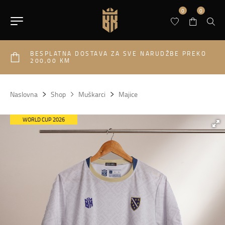
0
0
BESPLATNA DOSTAVA ZA SVE NARUDŽBE PREKO
200,00 KM
Naslovna
Shop
Muškarci
Majice
WORLD CUP 2026