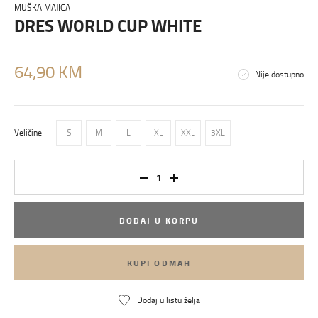
MUŠKA MAJICA
DRES WORLD CUP WHITE
64,90 KM
Nije dostupno
Veličine
S
M
L
XL
XXL
3XL
DODAJ U KORPU
KUPI ODMAH
Dodaj u listu želja