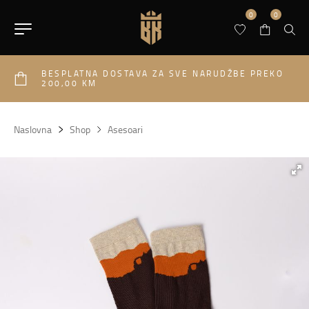
0
0
BESPLATNA DOSTAVA ZA SVE NARUDŽBE PREKO
200,00 KM
Naslovna
Shop
Asesoari