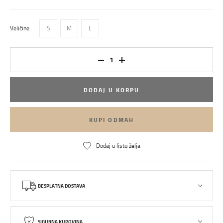
Veličine
S
M
L
DODAJ U KORPU
KUPI ODMAH
Dodaj u listu želja
BESPLATNA DOSTAVA
SIGURNA KUPOVINA