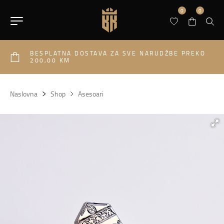
0
0
BESPLATNA DOSTAVA ZA SVE NARUDŽBE PREKO
200,00 KM
Naslovna
Shop
Asesoari