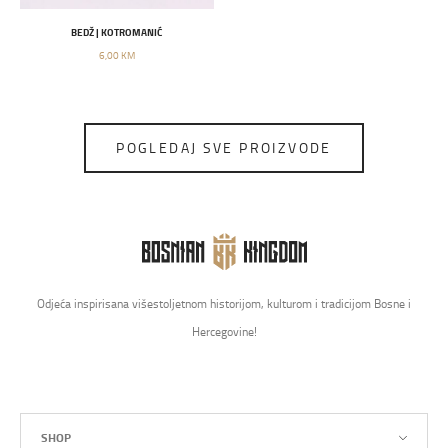
BEDŽ | KOTROMANIĆ
6,00 KM
POGLEDAJ SVE PROIZVODE
Odjeća inspirisana višestoljetnom historijom, kulturom i tradicijom Bosne i
Hercegovine!
SHOP